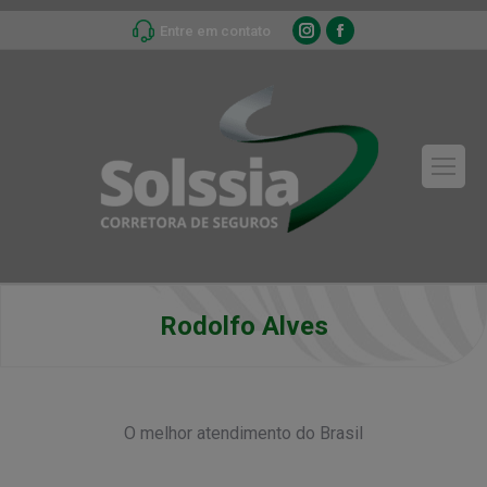
Instagram
Facebook
Entre em contato
page
page
opens
opens
in
in
new
new
window
window
Rodolfo Alves
O melhor atendimento do Brasil