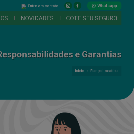
Whatsapp
Entre em contato
Instagram
Facebook
page
page
ROS
NOVIDADES
COTE SEU SEGURO
opens
opens
in
in
new
new
window
window
Responsabilidades e Garantias
Você está aqui:
Início
Fiança Locatícia